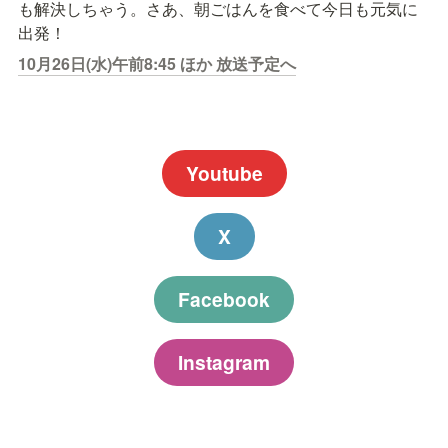
も解決しちゃう。さあ、朝ごはんを食べて今日も元気に
出発！
10月26日(水)午前8:45 ほか 放送予定へ
Youtube
X
Facebook
Instagram