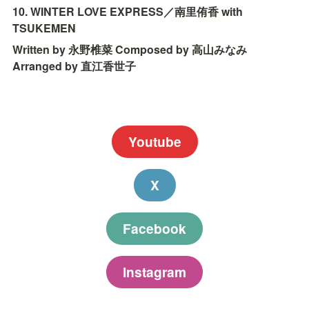
10. WINTER LOVE EXPRESS／南里侑香 with 
TSUKEMEN
Written by 永野椎菜 Composed by 高山みなみ 
Arranged by 直江香世子
Youtube
X
Facebook
Instagram