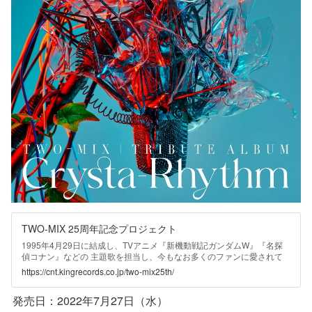
TWO-MIX 25周年記念プロジェクト
1995年4月29日に結成し、TVアニメ『新機動戦記ガンダムW』『名探
偵コナン』などの 主題歌を担当し、今もなお多くのファンに愛されて
いるTWO-MIX。 結成25周年を迎えたことを記念し、珠玉の名曲が集ま
https://cnt.kingrecords.co.jp/two-mix25th/
ったALL TIME BESTアルバムが 2021年2月10日（水）に発売決定！ メ
インボーカル・作曲を担当する高山みなみと作詞・作曲・編曲を手掛け
発売日：2022年7月27日（水）
る永野椎菜によって1995年結成。ユニット名はレコーディング音源を
左右のステレオにミックスダウンする用語《TWO-MIX》に由来して名