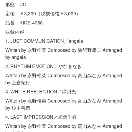
形態：CD
付けられた。 CGやアニメーションを使用してMVが制作された。その
ためアーティストイメージがメディアに露出することはあまりなくライ
定価：￥3,300（税抜価格￥3,000）
ヴ活動も積極的に行われなかったため、バーチャルアーティストのイメ
ージを持たれることもあった。 TVアニメ『新機動戦記ガンダムW』、
品番：KICS-4058
『名探偵コナン』、『ジバクくん』など多くのアニメ・TV番組の主題
歌を担当。1996年3月にゴールドディスク・ベスト5ニューアーティス
収録内容
ト賞を受賞。1998年には、パリとワルシャワのオーケストラとの共演
によるCDのリリース、2000年代にはクラブフロアと提携したダンスリ
1. JUST COMMUNICATION／angela
ミックス・プロジェクトCDをリリースするなど活動のジャンルは多岐
にわたる。全シングル、アルバムの累計は現在までに700万枚を超え
Written by 永野椎菜 Composed by 馬飼野康二 Arranged 
る。（2020年10月現在） 25年の時を経て、ますます輝く楽曲たち...
by angela
TWO-MIXの名曲たちに新たに命を吹き込んだ 初のトリビュートアルバ
ムをリリース！ 発売日：2022年7月27日（水） 形態：CD 定価：
2. RHYTHM EMOTION／やなぎなぎ
￥3,300（税抜価格￥3,000） 品番：KICS-4058 収録内容 1. JUST
COMMUNICATION／angela Written by 永野椎菜 Composed by 馬飼野
Written by 永野椎菜 Composed by 高山みなみ Arranged 
康二 Arranged by angela 2. RHYTHM EMOTION／やなぎなぎ Written
by 永野椎菜 Composed by 高山みなみ Arranged by 上倉紀行 3. WHITE
by 上倉紀行
REFLECTION／緑川光 Written by 永野椎菜 Composed by 高山みなみ
Arranged by 杉本善徳 4.
3. WHITE REFLECTION／緑川光
Written by 永野椎菜 Composed by 高山みなみ Arranged 
by 杉本善徳
4. LAST IMPRESSION／米倉千尋
Written by 永野椎菜 Composed by 高山みなみ Arranged 