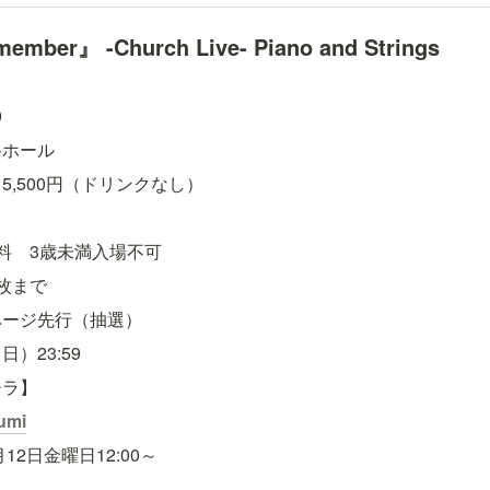
member』 -Church Live- Piano and Strings
）
0
谷ホール
,500円（ドリンクなし）
料　3歳未満入場不可
枚まで
ページ先行（抽選）
（日）23:59
チラ】
rumi
12日金曜日12:00～