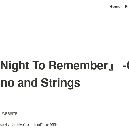
Home
Pr
ight To Remember』 -
ano and Strings
 WEBSITE
.com/live/archive/detail.html?id=49554