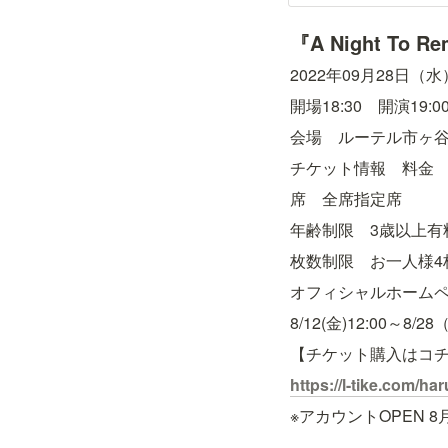
『A Night To Re
2022年09月28日（水
開場18:30　開演19:0
会場　ルーテル市ヶ
チケット情報　料金　5
席　全席指定席
年齢制限　3歳以上有
枚数制限　お一人様4
オフィシャルホーム
8/12(金)12:00～8/28
【チケット購入はコ
https://l-tike.com/ha
※アカウントOPEN 8月