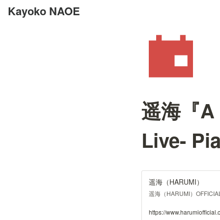
Kayoko NAOE
遥海『A N
Live- Pi
遥海（HARUMI）
遥海（HARUMI）OFFICIAL
https://www.harumiofficial