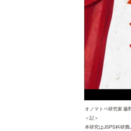
オノマトペ研究家 藤
＜記＞
本研究はJSPS科研費J